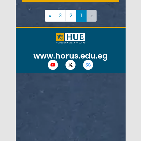
»
3
2
1
«
www.horus.edu.eg