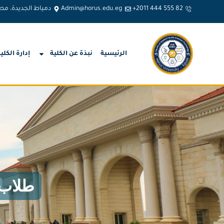
+2011 444 555 82
Admin@horus.edu.eg
دمياط الجديدة، مص
الرئيسية
نبذة عن الكلية
إدارة الكلي
طلاب