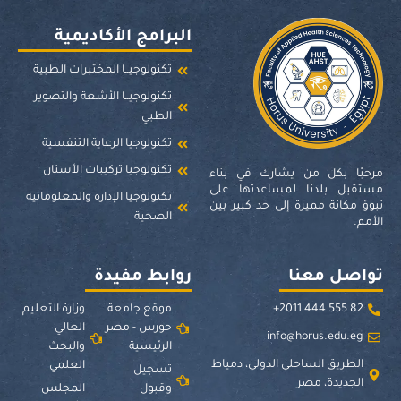
البرامج الأكاديمية
تكنولوجيــا المختبرات الطبية
تكنولوجيــا الأشعة والتصوير
الطبي
تكنولوجيا الرعاية التنفسية
تكنولوجيا تركيبات الأسنان
مرحبًا بكل من يشارك في بناء
مستقبل بلدنا لمساعدتها على
تكنولوجيا الإدارة والمعلوماتية
تبوؤ مكانة مميزة إلى حد كبير بين
الصحية
الأمم.
تواصل معنا
روابط مفيدة
82 555 444 2011+
موقع جامعة
وزارة التعليم
حورس - مصر
العالي
info@horus.edu.eg
الرئيسية
والبحث
الطريق الساحلي الدولي، دمياط
العلمي
تسجيل
الجديدة، مصر
وقبول
المجلس