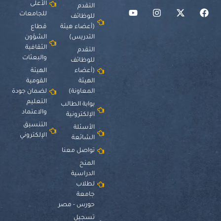
الأعلى
التقدم
للجامعات
للوظائف
(أعضاء هيئة
قطاع
التدريس)
الشؤون
الثقافية
التقدم
والبعثات
للوظائف
(أعضاء
الهيئة
الهيئة
القومية
المعاونة)
لضمان جودة
التعليم
بوابة الطالب
والاعتماد
الإلكترونية
التنسيق
الأسئلة
الإلكتروني
الشائعة
تواصل معنا
المنح
الدراسية
لطلاب
جامعة
حورس - مصر
تسجيل