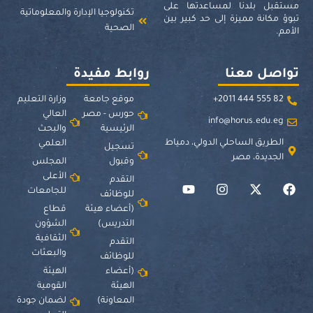
مستقبل بلدنا لمساعدتها على
تكنولوجيا الإدارة والمعلوماتية
تبوؤ مكانة مميزة إلى حد كبير بين
الصحية
الأمم.
تواصل معنا
روابط مفيدة
82 555 444 2011+
موقع جامعة
وزارة التعليم
حورس - مصر
العالي
info@horus.edu.eg
الرئيسية
والبحث
الطريق الساحلي الدولي، دمياط
العلمي
تسجيل
الجديدة، مصر
وقبول
المجلس
الأعلى
التقدم
للجامعات
للوظائف
(أعضاء هيئة
قطاع
التدريس)
الشؤون
الثقافية
التقدم
والبعثات
للوظائف
(أعضاء
الهيئة
الهيئة
القومية
المعاونة)
لضمان جودة