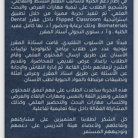
في إطار دعم الكلية لأساليب التعلم النشط والتفاعلي،
وتشجيع الطلاب على تنمية مهارات العرض والبحث
العلمي، تم تنفيذ تجربة مميزة من خلال تطبيق
استراتيجية Flipped Classroom داخل مقرر Dental
Biomaterials. وذلك برعاية وحضور أ.د. نها كامل عميد
الكلية ، و أ. د.سلوى النجولي أستاذ المقرر
فبدلًا من الأسلوب التقليدي، قامت استاذة المقرر
بتوجيه عدد من طلاب برنامج تكنولوجيا تركيبات
الأسنان عن طريق ارسال المحتوى العلمي وقام
الطلاب بـإعداد عرض تقديمي للمحاضرة، وتقديم
الشرح لزملائهم داخل القاعة، ثم إدارة النقاش والإجابة
عن الأسئلة عن طريق استاذ المقرر، وعرض أمثلة
وتطبيقات مرتبطة بالمواد الحيوية لطب الأسنان.
هذه التجربة ساعدت الطلاب على فهم أعمق للمحتوى
العلمي وتعزيز الثقة بالنفس ومهارات الإلقاء والعرض
واكتساب مهارات البحث والتحضير العلمي وكذلك
المشاركة الفعّالة داخل بيئة تعليمية تفاعلية.
كل الشكر لطلابنا المتميزين على مشاركتهم
وتفاعلهم، ولأعضاء هيئة التدريس على دعمهم
وتوجيههم المستمر.