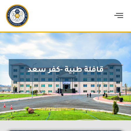
قافلة طبية -كفر سعد