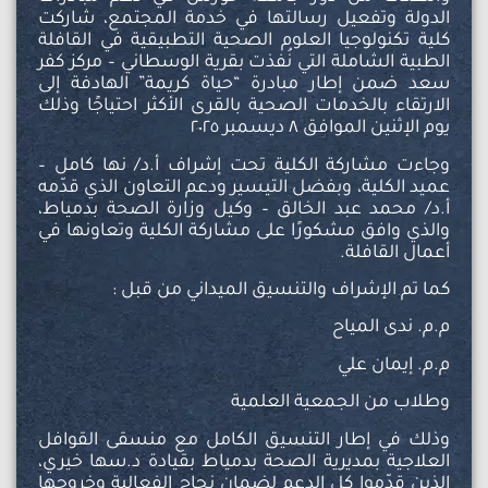
الدولة وتفعيل رسالتها في خدمة المجتمع، شاركت
كلية تكنولوجيا العلوم الصحية التطبيقية في القافلة
الطبية الشاملة التي نُفذت بقرية الوسطاني – مركز كفر
سعد ضمن إطار مبادرة “حياة كريمة” الهادفة إلى
الارتقاء بالخدمات الصحية بالقرى الأكثر احتياجًا وذلك
يوم الإثنين الموافق ٨ ديسمبر ٢٠٢٥
وجاءت مشاركة الكلية تحت إشراف أ.د/ نها كامل –
عميد الكلية، وبفضل التيسير ودعم التعاون الذي قدّمه
أ.د/ محمد عبد الخالق – وكيل وزارة الصحة بدمياط،
والذي وافق مشكورًا على مشاركة الكلية وتعاونها في
أعمال القافلة.
كما تم الإشراف والتنسيق الميداني من قبل :
م.م. ندى المياح
م.م. إيمان علي
وطلاب من الجمعية العلمية
وذلك في إطار التنسيق الكامل مع منسقى القوافل
العلاجية بمديرية الصحة بدمياط بقيادة د.سها خيري،
الذين قدّموا كل الدعم لضمان نجاح الفعالية وخروجها