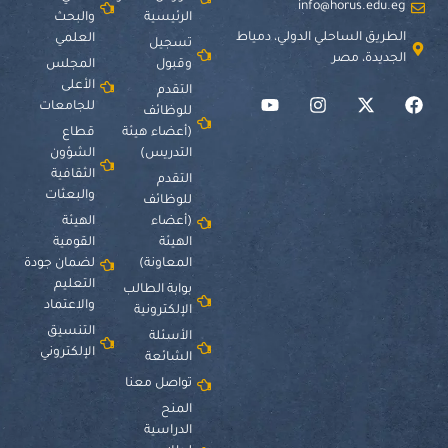
info@horus.edu.eg
الرئيسية
والبحث
الطريق الساحلي الدولي، دمياط
العلمي
تسجيل
الجديدة، مصر
وقبول
المجلس
الأعلى
التقدم
للجامعات
للوظائف
(أعضاء هيئة
قطاع
التدريس)
الشؤون
الثقافية
التقدم
والبعثات
للوظائف
(أعضاء
الهيئة
الهيئة
القومية
المعاونة)
لضمان جودة
التعليم
بوابة الطالب
والاعتماد
الإلكترونية
التنسيق
الأسئلة
الإلكتروني
الشائعة
تواصل معنا
المنح
الدراسية