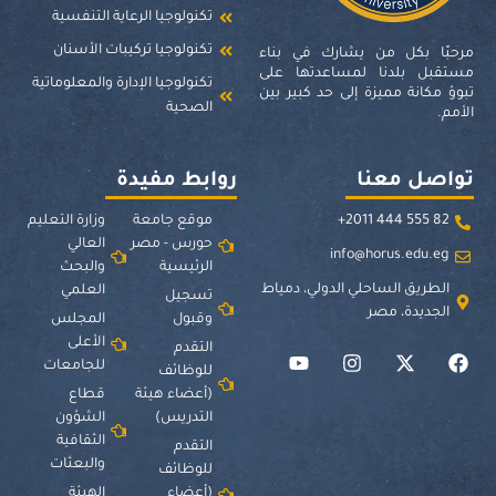
تكنولوجيا الرعاية التنفسية
تكنولوجيا تركيبات الأسنان
مرحبًا بكل من يشارك في بناء
مستقبل بلدنا لمساعدتها على
تكنولوجيا الإدارة والمعلوماتية
تبوؤ مكانة مميزة إلى حد كبير بين
الصحية
الأمم.
تواصل معنا
روابط مفيدة
82 555 444 2011+
موقع جامعة
وزارة التعليم
حورس - مصر
العالي
info@horus.edu.eg
الرئيسية
والبحث
الطريق الساحلي الدولي، دمياط
العلمي
تسجيل
الجديدة، مصر
وقبول
المجلس
الأعلى
التقدم
للجامعات
للوظائف
(أعضاء هيئة
قطاع
التدريس)
الشؤون
الثقافية
التقدم
والبعثات
للوظائف
(أعضاء
الهيئة