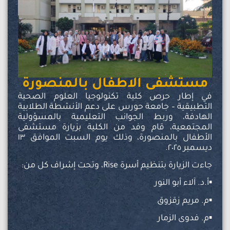
مستشفى الاطفال بالمنصورة
في إطار حرص كلية تكنولوجيا العلوم الصحية
التطبيقية – جامعة حورس على دعم الأنشطة الطلابية
الهادفة، وربط الجوانب التعليمية بالمسؤولية
المجتمعية، قام وفد من الكلية بزيارة مستشفى
الأطفال بالمنصورة، وذلك يوم السبت الموافق ١٣
ديسمبر ٢٠٢٥.
جاءت الزيارة بتنظيم أسرة Rise، وتحت إشراف كل من:
▪️أ.د. آلاء أبو النور
▪️م. مريم زقزوق
▪️م. فدوى الزمار