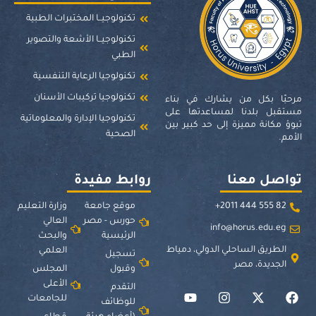
تكنولوجيــا المختبرات الطبية
تكنولوجيــا الأشعة والتصوير
الطبي
تكنولوجيا الرعاية التنفسية
تكنولوجيا تركيبات الأسنان
مرحبًا بكل من يشارك في بناء
مستقبل بلدنا لمساعدتها على
تكنولوجيا الإدارة والمعلوماتية
تبوؤ مكانة مميزة إلى حد كبير بين
الصحية
الأمم.
تواصل معنا
روابط مفيدة
82 555 444 2011+
موقع جامعة
وزارة التعليم
حورس - مصر
العالي
info@horus.edu.eg
الرئيسية
والبحث
الطريق الساحلي الدولي، دمياط
العلمي
تسجيل
الجديدة، مصر
وقبول
المجلس
الأعلى
التقدم
للجامعات
للوظائف