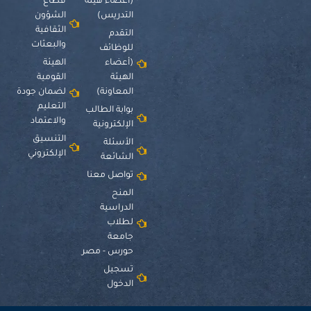
(أعضاء هيئة
قطاع
التدريس)
الشؤون
الثقافية
التقدم
والبعثات
للوظائف
(أعضاء
الهيئة
الهيئة
القومية
المعاونة)
لضمان جودة
التعليم
بوابة الطالب
والاعتماد
الإلكترونية
التنسيق
الأسئلة
الإلكتروني
الشائعة
تواصل معنا
المنح
الدراسية
لطلاب
جامعة
حورس - مصر
تسجيل
الدخول