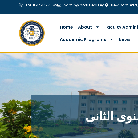
+2011 444 555 82
Admin@horus.edu.eg
New Damietta,
Home
About
Faculty Admini
Academic Programs
News
نوى الثانى