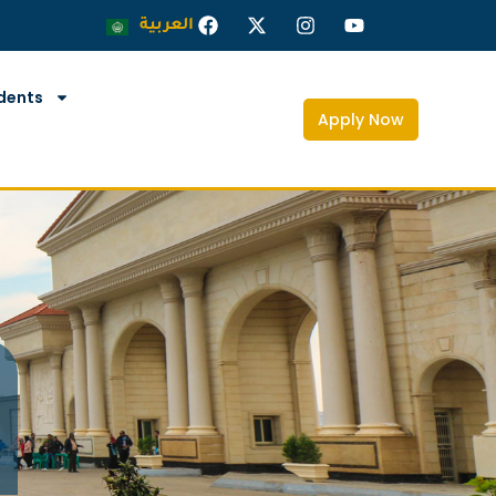
العربية
dents
Apply Now