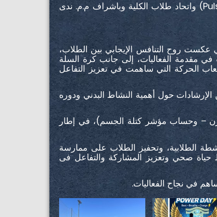
وبتنظيم الجمعية العلمية للعلوم الصحية التطبيقية (Pulse-HUE) واتحاد طلاب الكلية وباشراف م.م. ندى
تي عكست روح التنافس الإيجابي بين الطلاب
في مقدمة الفعاليات، إلى جانب كرة السلة
 ألعاب الحركة التي ساهمت في تعزيز التفاعل
لإرشادات حول أهمية النشاط البدني ودوره
وزن – وحساب مؤشر كتلة الجسم)، في إطار
شطة الطلابية، وتحفيز الطلاب على ممارسة
مط حياة صحي وتعزيز المشاركة والتفاعل فى
ساهم في نجاح الفعاليات