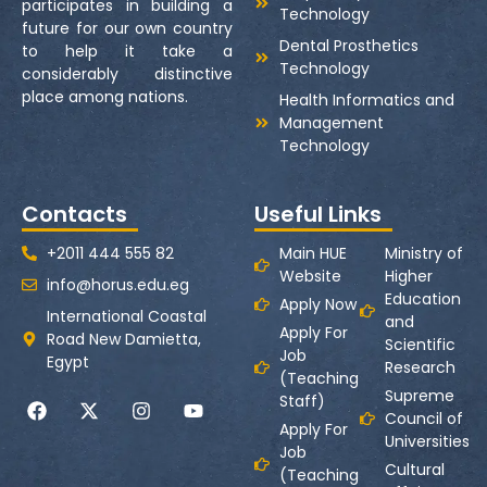
participates in building a
Technology
future for our own country
Dental Prosthetics
to help it take a
Technology
considerably distinctive
place among nations.
Health Informatics and
Management
Technology
Contacts
Useful Links
+2011 444 555 82
Main HUE
Ministry of
Website
Higher
info@horus.edu.eg
Education
Apply Now
International Coastal
and
Apply For
Road New Damietta,
Scientific
Job
Egypt
Research
(Teaching
Supreme
Staff)
Council of
Apply For
Universities
Job
Cultural
(Teaching