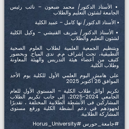
▪️ الأستاذ الدكتور/ محمد ضبعون – نائب رئيس
الجامعة لشئون التعليم والطلاب
▪️ الأستاذ الدكتور/ نها كامل – عميد الكلية
▪️ الأستاذ الدكتور/ شريف القنيشي – وكيل الكلية
لشئون التعليم والطلاب
وبتنظيم الجمعية العلمية لطلاب العلوم الصحية
التطبيقية، تحت إشراف م.م. ندى المياح. وبحضور
كثيف من أعضاء هيئة التدريس والهيئة المعاونة
وطلاب الكلية.
على هامش اليوم العلمي الأول للكلية يوم الأحد
الموافق 26 أكتوبر 2025
تكريم أوائل طلاب الكلية – المستوى الأول للعام
الجامعي 2024-2025، إلى جانب تكريم الطلاب
المشاركين فى الأنشطة الطلابية المختلفة ، تقديرًا
لجهودهم في دعم أنشطة الكلية ورفع مستوى
المشاركة الطلابية.
#جامعة_حورس #Horus_University